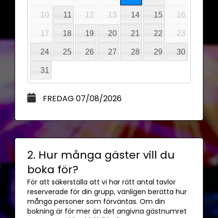
10
11
12
13
14
15
16
17
18
19
20
21
22
23
24
25
26
27
28
29
30
31
FREDAG 07/08/2026
2. Hur många gäster vill du
boka för?
För att säkerställa att vi har rätt antal tavlor
reserverade för din grupp, vänligen berätta hur
många personer som förväntas. Om din
bokning är för mer än det angivna gästnumret