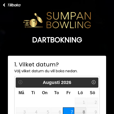
Tillbaka
DARTBOKNING
1. Vilket datum?
Välj vilket datum du vill boka nedan.
Augusti
2026
Må
Ti
On
To
Fr
Lö
Sö
1
2
3
4
5
6
7
8
9