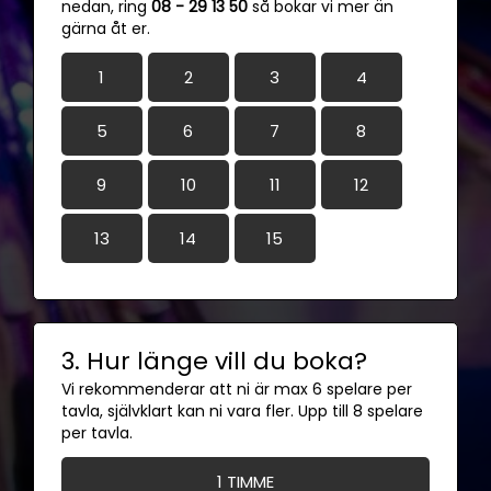
nedan, ring
08 - 29 13 50
så bokar vi mer än
gärna åt er.
1
2
3
4
5
6
7
8
9
10
11
12
13
14
15
3. Hur länge vill du boka?
Vi rekommenderar att ni är max 6 spelare per
tavla, självklart kan ni vara fler. Upp till 8 spelare
per tavla.
1 TIMME